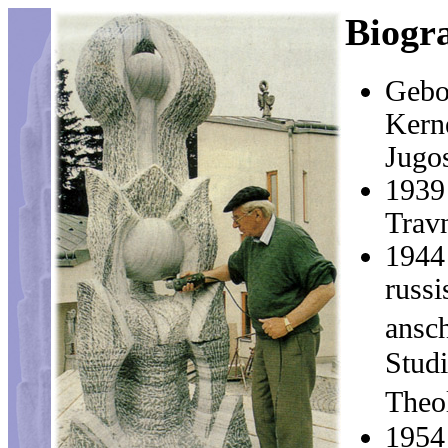
Biogra
Gebo
Kerne
Jugo
1939
Trav
1944
russi
ansc
Stud
Theo
1954 