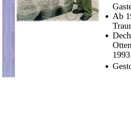
Gast
Ab 1
Traun
Dech
Otten
1993
Gest